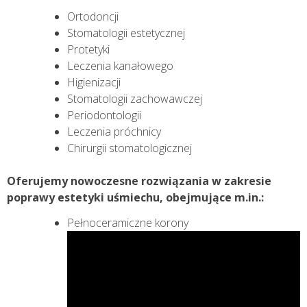
Ortodoncji
Stomatologii estetycznej
Protetyki
Leczenia kanałowego
Higienizacji
Stomatologii zachowawczej
Periodontologii
Leczenia próchnicy
Chirurgii stomatologicznej
Oferujemy nowoczesne rozwiązania w zakresie
poprawy estetyki uśmiechu, obejmujące m.in.:
P
ełnoceramiczne korony