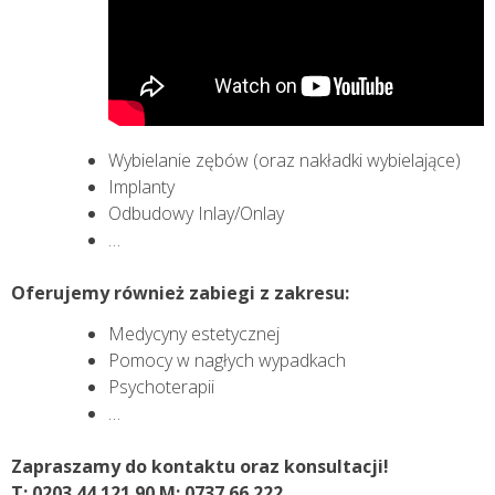
Wybielanie zębów (oraz nakładki wybielające)
Implanty
Odbudowy Inlay/Onlay
…
Oferujemy również zabiegi z zakresu:
Medycyny estetycznej
Pomocy w nagłych wypadkach
Psychoterapii
…
Zapraszamy do kontaktu oraz konsultacji!
T:
0203 44 121 90
M:
0737 66 222