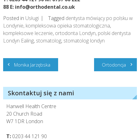
88
E:
info@orthodental.co.uk
Posted in
Usługi
Tagged
dentysta mówiący po polsku w
Londynie
,
kompleksowa opieka stomatologiczna
,
kompleksowe leczenie
,
ortodonta Londyn
,
polski dentysta
Londyn Ealing
,
stomatolog
,
stomatolog londyn
Nawigacja
Monika Jarzębska
Ortodoncja
wpisu
Skontaktuj się z nami
Hanwell Health Centre
20 Church Road
W7 1DR London
T:
0203 44 121 90