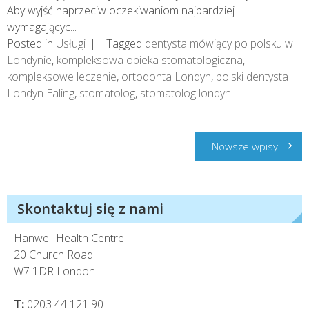
Aby wyjść naprzeciw oczekiwaniom najbardziej
wymagającyc...
Posted in
Usługi
Tagged
dentysta mówiący po polsku w
Londynie
,
kompleksowa opieka stomatologiczna
,
kompleksowe leczenie
,
ortodonta Londyn
,
polski dentysta
Londyn Ealing
,
stomatolog
,
stomatolog londyn
Nawigacja
Nowsze wpisy
po
wpisach
Skontaktuj się z nami
Hanwell Health Centre
20 Church Road
W7 1DR London
T:
0203 44 121 90