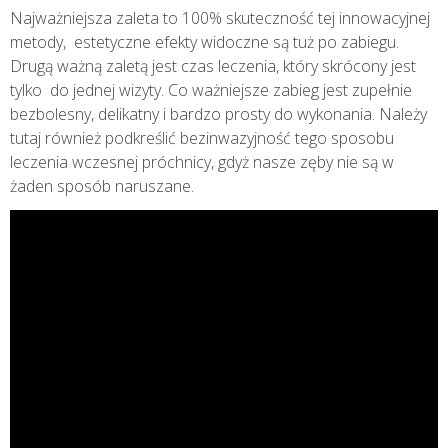
Najważniejsza zaleta to 100% skuteczność tej innowacyjnej
metody, estetyczne efekty widoczne są tuż po zabiegu.
Drugą ważną zaletą jest czas leczenia, który skrócony jest
tylko do jednej wizyty. Co ważniejsze zabieg jest zupełnie
bezbolesny, delikatny i bardzo prosty do wykonania. Należy
tutaj również podkreślić bezinwazyjność tego sposobu
leczenia wczesnej próchnicy, gdyż nasze zęby nie są w
żaden sposób naruszane.