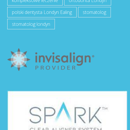
kompleksowe leczenie
ortodonta Londyn
polski dentysta Londyn Ealing
stomatolog
stomatolog londyn