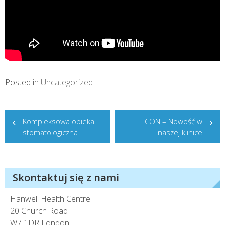
Posted in
Uncategorized
Nawigacja
Kompleksowa opieka
ICON – Nowość w
wpisu
stomatologiczna
naszej klinice
Skontaktuj się z nami
Hanwell Health Centre
20 Church Road
W7 1DR London